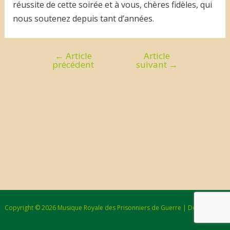
réussite de cette soirée et à vous, chères fidèles, qui
nous soutenez depuis tant d’années.
←
Article
Article
Navigation
précédent
suivant
→
de
l’article
Copyright © 2026 Musique Royale des Prisonniers de Guerre | Design : Bzzz