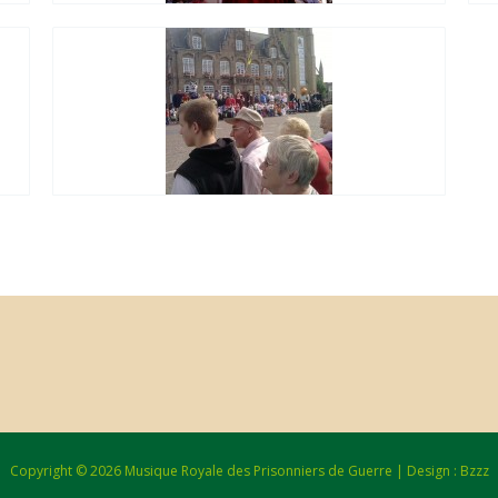
Copyright © 2026 Musique Royale des Prisonniers de Guerre | Design : Bzzz