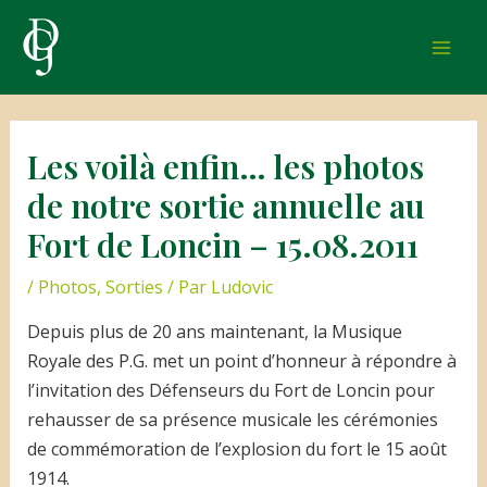
Aller
au
Mai
contenu
Men
Les voilà enfin… les photos
de notre sortie annuelle au
Fort de Loncin – 15.08.2011
/
Photos
,
Sorties
/ Par
Ludovic
Depuis plus de 20 ans maintenant, la Musique
Royale des P.G. met un point d’honneur à répondre à
l’invitation des Défenseurs du Fort de Loncin pour
rehausser de sa présence musicale les cérémonies
de commémoration de l’explosion du fort le 15 août
1914.