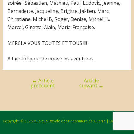
soirée : Sébastien, Mathieu, Paul, Ludovic, Jeanine,
Bernadette, Jacqueline, Brigitte, Jaklien, Marc,
Christiane, Michel B, Roger, Denise, Michel H.,
Marcel, Ginette, Alain, Marie-Françoise.
MERCI A VOUS TOUTES ET TOUS !!!!
A bientôt pour de nouvelles aventures.
←
Article
Article
Navigation
précédent
suivant
→
de
l’article
Copyright © 2026 Musique Royale des Prisonniers de Guerre | Design : Bzzz