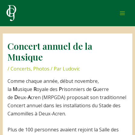
Aller
au
Mai
contenu
Men
Concert annuel de la
Musique
/
Concerts
,
Photos
/ Par
Ludovic
Comme chaque année, début novembre,
la
M
usique
R
oyale des
P
risonniers de
G
uerre
de
D
eux-
A
cren (MRPGDA) proposait son traditionnel
Concert annuel dans les installations du Stade des
Camomilles à Deux-Acren.
Plus de 100 personnes avaient rejoint la Salle des